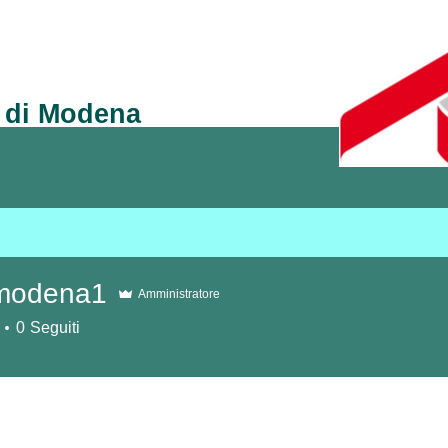
e di Modena
Notizie
Iscrizione
Convenzioni
modena1
Amministratore
0
Seguiti