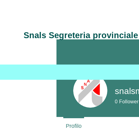
Snals Segreteria provincial
Home
Chi siamo
snals
0
Follower
Profilo