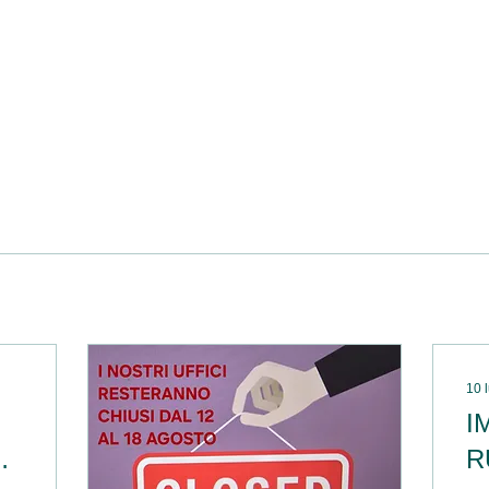
10 
I
l
R