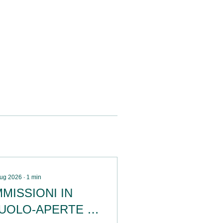
lug 2026
∙
1
min
MMISSIONI IN
UOLO-APERTE LE