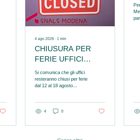
O
Per
L
Mer
par
P
ape
D
esp
pre
4 ago 2026
∙
1
min
L
(no
CHIUSURA PER
co
S
FERIE UFFICI
pro
C
con
SNALS MODENA
10:
Si comunica che gli uffici
(v
asp
resteranno chiusi per ferie
de
pot
dal 12 al 18 agosto
pia
compresi.
re
Lin
pre
tip
4
0
co
asp
co
esp