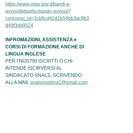
https://www.inpa.gov.it/bandi-e-
avvisi/dettaglio-bando-avviso/?
concorso_id=2cb9cd42d1b54bb3ac9b3
d49f3dd9524
INFROMAZIONI, ASSISTENZA e 
CORSI DI FORMAZIONE ANCHE DI 
LINGUA INGLESE
PER I NOSTRI ISCRITTI O CHI 
INTENDE ISCIRVERSI AL 
SINDACATO SNALS, SCRIVENDO 
ALLA MAIL 
snalsmodena1@gmail.com
Mostra tutti
Post recenti