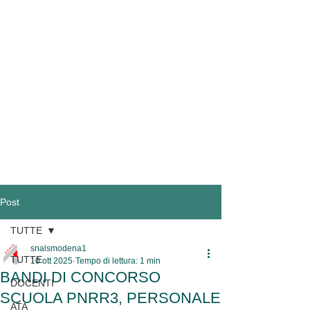
Post
TUTTE
snalsmodena1
TUTTE
10 ott 2025
Tempo di lettura: 1 min
BANDI DI CONCORSO
DOCENTI
SCUOLA PNRR3, PERSONALE
ATA