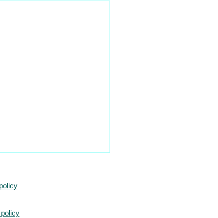
SSIONI IN RUOLO:
VE CHIAMATE PER GLI
policy
EI 2020.
icio scolastico Regionale,
te un incontro di informativa
policy