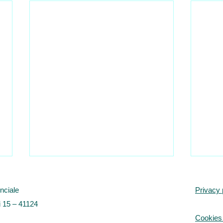
IMMI
NUO
nciale
Privacy 
IDON
L'uff
 15 – 41124
duran
Cookies 