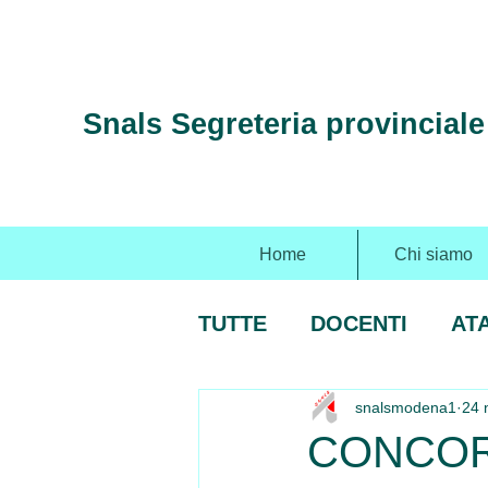
Snals Segreteria provincial
Home
Chi siamo
TUTTE
DOCENTI
AT
snalsmodena1
24 
CONCOR