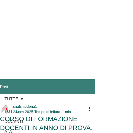
Post
TUTTE
snalsmodena1
TUTTE
24 nov 2025
Tempo di lettura: 1 min
CORSO DI FORMAZIONE
DOCENTI
DOCENTI IN ANNO DI PROVA.
ATA