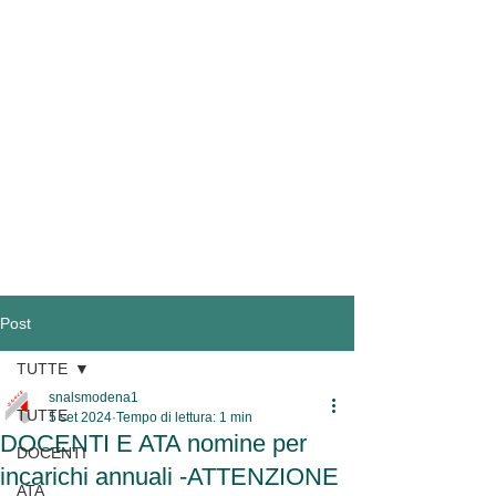
Post
TUTTE
snalsmodena1
TUTTE
5 set 2024
Tempo di lettura: 1 min
DOCENTI E ATA nomine per
DOCENTI
incarichi annuali -ATTENZIONE
ATA