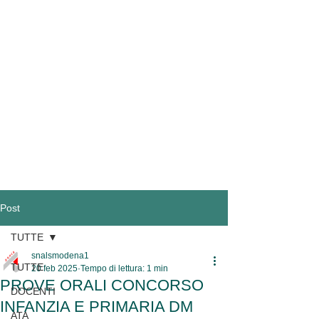
Post
TUTTE
snalsmodena1
TUTTE
20 feb 2025
Tempo di lettura: 1 min
PROVE ORALI CONCORSO
DOCENTI
INFANZIA E PRIMARIA DM
ATA